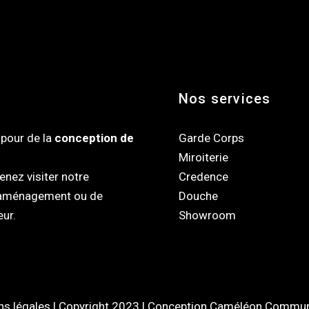
Nos services
pour de la
conception de
Garde Corps
Miroiterie
nez visiter notre
Credence
d'aménagement ou de
Douche
eur.
Showroom
ns légales
| Copyright 2023 |
Conception Caméléon Commun