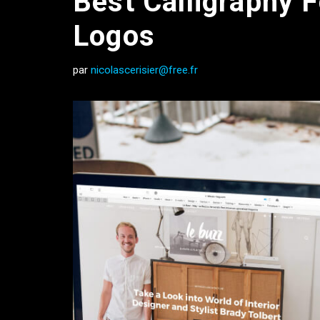
Best Calligraphy F
Logos
par
nicolascerisier@free.fr