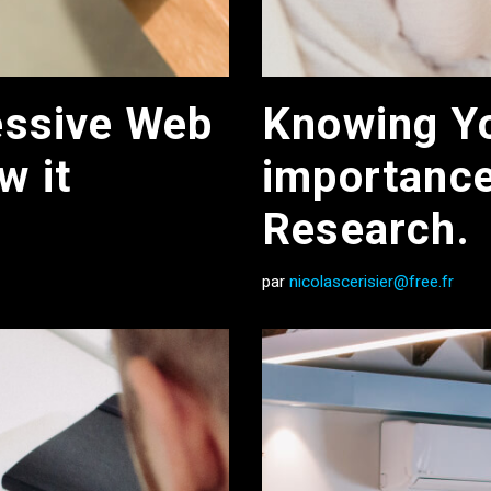
essive Web
Knowing Yo
w it
importance
Research.
par
nicolascerisier@free.fr