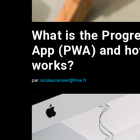
What is the Progr
App (PWA) and ho
works?
par
nicolascerisier@free.fr