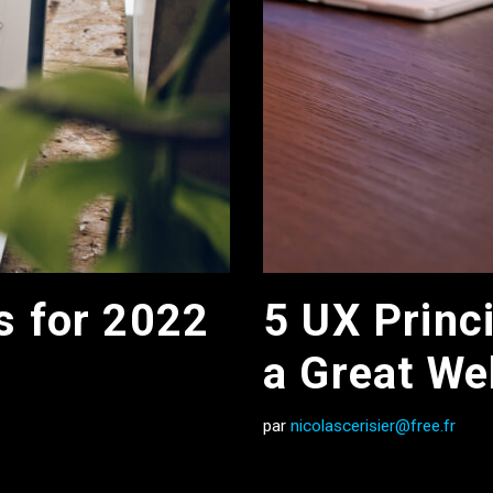
s for 2022
5 UX Princi
a Great We
par
nicolascerisier@free.fr