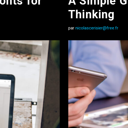
onts for
A Simple G
Thinking
par
nicolascerisier@free.fr