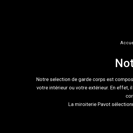
Aller
au
contenu
Accue
Not
Notre selection de garde corps est composé
votre intérieur ou votre extérieur. En effet
cor
La miroiterie Pavot sélectio